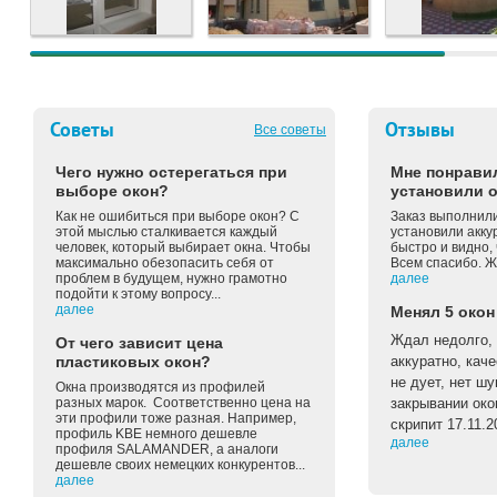
Советы
Отзывы
Все советы
Чего нужно остерегаться при
Мне понравил
выборе окон?
установили о
Как не ошибиться при выборе окон? С
Заказ выполнили
этой мыслью сталкивается каждый
установили акку
человек, который выбирает окна. Чтобы
быстро и видно, 
максимально обезопасить себя от
Всем спасибо. Ж
проблем в будущем, нужно грамотно
далее
подойти к этому вопросу...
далее
Менял 5 окон
Ждал недолго, 
От чего зависит цена
пластиковых окон?
аккуратно, каче
не дует, нет ш
Окна производятся из профилей
разных марок. Соответственно цена на
закрывании око
эти профили тоже разная. Например,
скрипит 17.11.2
профиль KBE немного дешевле
далее
профиля SALAMANDER, а аналоги
дешевле своих немецких конкурентов...
далее